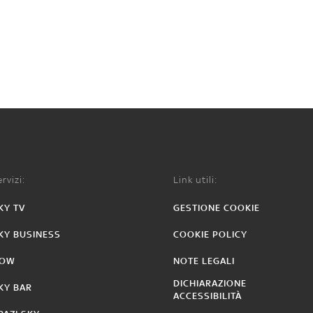
rvizi:
Link utili:
KY TV
GESTIONE COOKIE
KY BUSINESS
COOKIE POLICY
OW
NOTE LEGALI
DICHIARAZIONE
KY BAR
ACCESSIBILITÀ