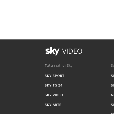
VIDEO
Tutti i siti di Sky:
Se
SKY SPORT
S
SKY TG 24
S
SKY VIDEO
N
SKY ARTE
S