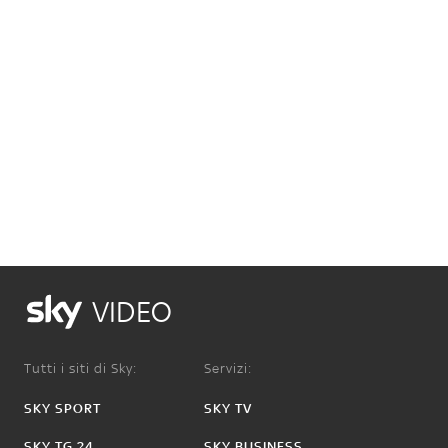
VIDEO
Tutti i siti di Sky:
Servizi:
SKY SPORT
SKY TV
SKY TG 24
SKY BUSINESS