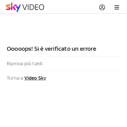
Ooooops! Si è verificato un errore
Riprova più tardi
Torna a
Video Sky