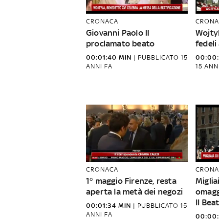
CRONACA
CRONA
Giovanni Paolo II
Wojtyl
proclamato beato
fedeli
00:01:40 MIN
|
PUBBLICATO
15
00:00:
ANNI FA
15 ANN
CRONACA
CRONA
1° maggio Firenze, resta
Miglia
aperta la metà dei negozi
omagg
II Bea
00:01:34 MIN
|
PUBBLICATO
15
ANNI FA
00:00