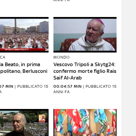
CA
MONDO
a Beato, in prima
Vescovo Tripoli a Skytg24:
apolitano, Berlusconi
confermo morte figlio Rais
Saif Al-Arab
07 MIN
|
PUBBLICATO
15
00:04:57 MIN
|
PUBBLICATO
15
A
ANNI FA