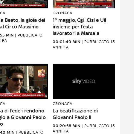
CA
CRONACA
a Beato, la gioia dei
1° maggio, Cgil Cisl e Uil
 al Circo Massimo
insieme per festa
lavoratori a Marsala
55 MIN
|
PUBBLICATO
I FA
00:01:40 MIN
|
PUBBLICATO
15
ANNI FA
CA
CRONACA
ia di fedeli rendono
La beatificazione di
io a Giovanni Paolo
Giovanni Paolo II
to
00:20:58 MIN
|
PUBBLICATO
15
ANNI FA
:40 MIN
|
PUBBLICATO