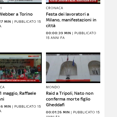
I
CRONACA
Webber a Torino
Festa dei lavoratori a
Milano, manifestazioni in
27 MIN
|
PUBBLICATO
15
città
A
00:00:39 MIN
|
PUBBLICATO
15 ANNI FA
CA
MONDO
1 maggio, Raffaele
Raid a Tripoli, Nato non
ni
conferma morte figlio
Gheddafi
36 MIN
|
PUBBLICATO
15
A
00:01:26 MIN
|
PUBBLICATO
15
ANNI FA