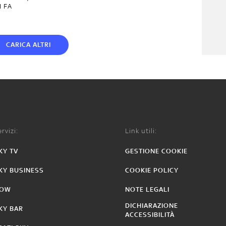
I FA
CARICA ALTRI
rvizi:
Link utili:
KY TV
GESTIONE COOKIE
KY BUSINESS
COOKIE POLICY
OW
NOTE LEGALI
DICHIARAZIONE
KY BAR
ACCESSIBILITÀ