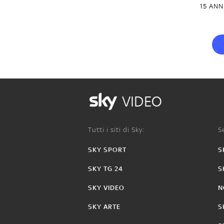
15 ANN
VIDEO
Tutti i siti di Sky:
Se
SKY SPORT
S
SKY TG 24
S
SKY VIDEO
N
SKY ARTE
S