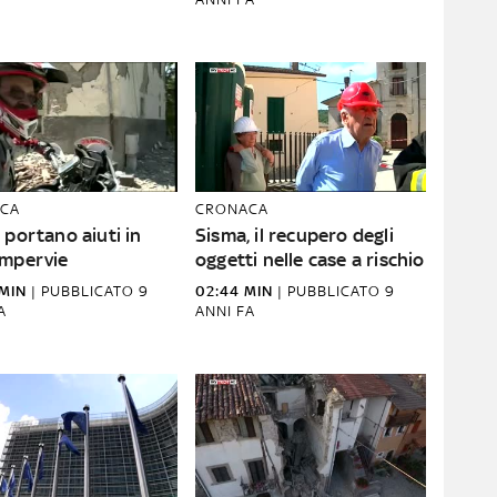
CA
CRONACA
 portano aiuti in
Sisma, il recupero degli
impervie
oggetti nelle case a rischio
MIN
|
PUBBLICATO
9
02:44 MIN
|
PUBBLICATO
9
A
ANNI FA