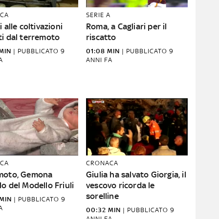
CA
SERIE A
i alle coltivazioni
Roma, a Cagliari per il
ti dal terremoto
riscatto
MIN
|
PUBBLICATO
9
01:08 MIN
|
PUBBLICATO
9
A
ANNI FA
CA
CRONACA
moto, Gemona
Giulia ha salvato Giorgia, il
o del Modello Friuli
vescovo ricorda le
sorelline
MIN
|
PUBBLICATO
9
A
00:32 MIN
|
PUBBLICATO
9
ANNI FA