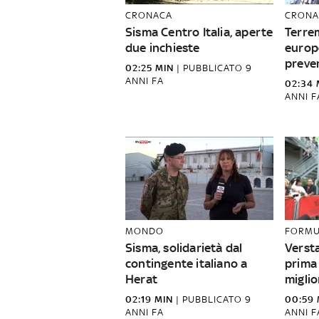
CRONACA
CRONA
Sisma Centro Italia, aperte
Terrem
due inchieste
europ
preve
02:25 MIN
|
PUBBLICATO
9
ANNI FA
02:34 
ANNI F
MONDO
FORMU
Sisma, solidarietà dal
Verst
contingente italiano a
prima 
Herat
miglio
02:19 MIN
|
PUBBLICATO
9
00:59 
ANNI FA
ANNI F