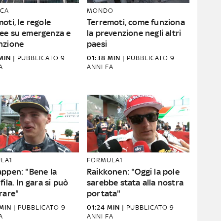
CA
MONDO
oti, le regole
Terremoti, come funziona
ee su emergenza e
la prevenzione negli altri
nzione
paesi
MIN
|
PUBBLICATO
9
01:38 MIN
|
PUBBLICATO
9
A
ANNI FA
LA1
FORMULA1
appen: "Bene la
Raikkonen: "Oggi la pole
fila. In gara si può
sarebbe stata alla nostra
rare"
portata"
MIN
|
PUBBLICATO
9
01:24 MIN
|
PUBBLICATO
9
A
ANNI FA