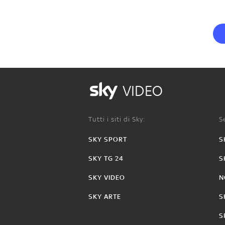
VIDEO
Tutti i siti di Sky:
Se
SKY SPORT
S
SKY TG 24
S
SKY VIDEO
N
SKY ARTE
S
S