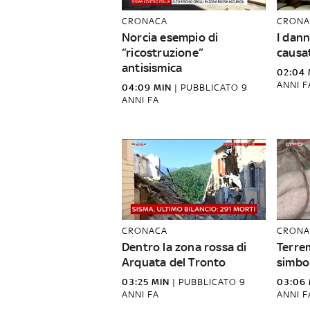
CRONACA
CRONA
Norcia esempio di
I dann
“ricostruzione”
causa
antisismica
02:04 
ANNI F
04:09 MIN
|
PUBBLICATO
9
ANNI FA
CRONACA
CRONA
Dentro la zona rossa di
Terre
Arquata del Tronto
simbol
03:25 MIN
|
PUBBLICATO
9
03:06 
ANNI FA
ANNI F