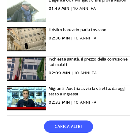
L'agente 007 Mihajlovic alla prova Napoli
01:49 MIN
|
10 ANNI FA
Il risiko bancario parla toscano
02:38 MIN
|
10 ANNI FA
Inchiesta sanità, il prezzo della corruzione
sui malati
02:09 MIN
|
10 ANNI FA
Migranti, Austria avvia la stretta: da oggi
tetto a ingressi
02:33 MIN
|
10 ANNI FA
CARICA ALTRI