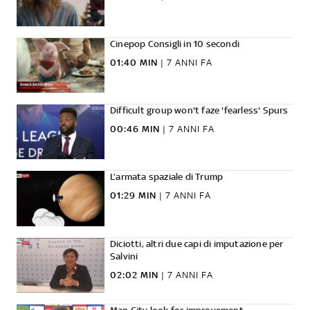
Cinepop Consigli in 10 secondi
01:40 MIN
|
7 ANNI FA
Difficult group won't faze 'fearless' Spurs
00:46 MIN
|
7 ANNI FA
L’armata spaziale di Trump
01:29 MIN
|
7 ANNI FA
Diciotti, altri due capi di imputazione per
Salvini
02:02 MIN
|
7 ANNI FA