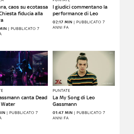
ra, caos su ecotassa
I giudici commentano la
Chiesta fiducia alla
performance di Leo
ra
02:17 MIN
|
PUBBLICATO
7
ANNI FA
MIN
|
PUBBLICATO
7
A
TE
PUNTATE
assmann canta Dead
La My Song di Leo
e Water
Gassmann
MIN
|
PUBBLICATO
7
01:47 MIN
|
PUBBLICATO
7
A
ANNI FA