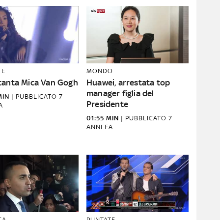
TE
MONDO
canta Mica Van Gogh
Huawei, arrestata top
manager figlia del
MIN
|
PUBBLICATO
7
Presidente
A
01:55 MIN
|
PUBBLICATO
7
ANNI FA
CA
PUNTATE