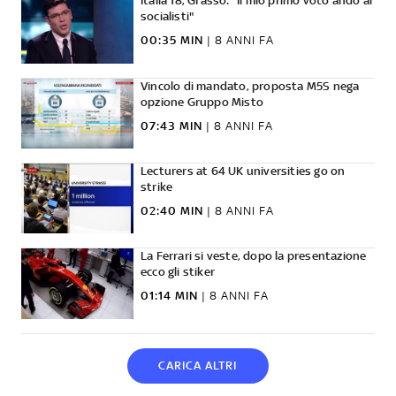
Italia 18, Grasso: "Il mio primo voto andò ai
socialisti"
00:35 MIN
|
8 ANNI FA
Vincolo di mandato, proposta M5S nega
opzione Gruppo Misto
07:43 MIN
|
8 ANNI FA
Lecturers at 64 UK universities go on
strike
02:40 MIN
|
8 ANNI FA
La Ferrari si veste, dopo la presentazione
ecco gli stiker
01:14 MIN
|
8 ANNI FA
CARICA ALTRI