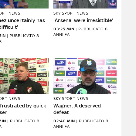
PORT NEWS
SKY SPORT NEWS
hez uncertainly has
'Arsenal were irresistible'
ifficult'
03:25 MIN
|
PUBBLICATO
8
ANNI FA
MIN
|
PUBBLICATO
8
A
PORT NEWS
SKY SPORT NEWS
frustrated by quick
Wagner: A deserved
ser
defeat
MIN
|
PUBBLICATO
8
02:40 MIN
|
PUBBLICATO
8
A
ANNI FA