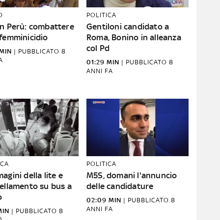
O
POLITICA
in Perù: combattere
Gentiloni candidato a
 femminicidio
Roma, Bonino in alleanza
col Pd
MIN
|
PUBBLICATO
8
A
01:29 MIN
|
PUBBLICATO
8
ANNI FA
CA
POLITICA
agini della lite e
M5S, domani l'annuncio
tellamento su bus a
delle candidature
o
02:09 MIN
|
PUBBLICATO
8
ANNI FA
MIN
|
PUBBLICATO
8
A