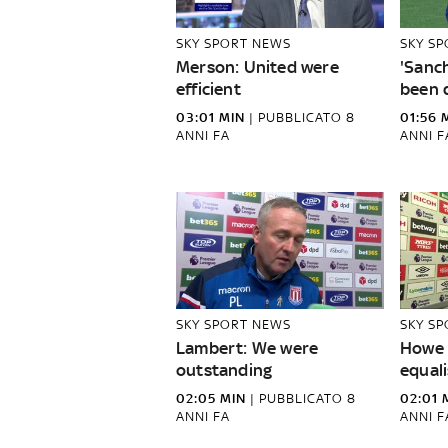
SKY SPORT NEWS
SKY S
Merson: United were
'Sanc
efficient
been d
03:01 MIN
|
PUBBLICATO
8
01:56 
ANNI FA
ANNI F
SKY SPORT NEWS
SKY S
Lambert: We were
Howe 
outstanding
equali
02:05 MIN
|
PUBBLICATO
8
02:01 
ANNI FA
ANNI F