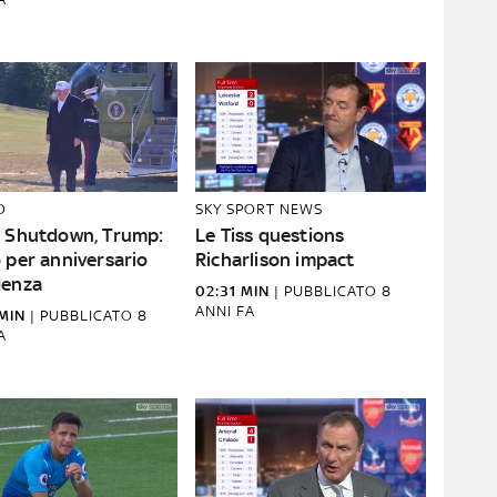
O
SKY SPORT NEWS
n Shutdown, Trump:
Le Tiss questions
 per anniversario
Richarlison impact
denza
02:31 MIN
|
PUBBLICATO
8
ANNI FA
MIN
|
PUBBLICATO
8
A