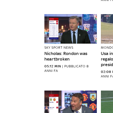
SKY SPORT NEWS
MOND
Nicholas: Rondon was
Usa i
heartbroken
regalo
presi
05:12 MIN
|
PUBBLICATO
8
ANNI FA
02:08 
ANNI F