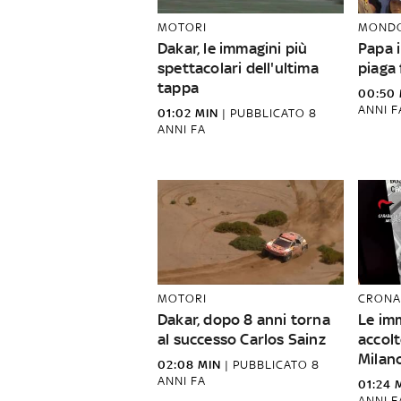
MOTORI
MOND
Dakar, le immagini più
Papa 
spettacolari dell'ultima
piaga
tappa
00:50 
ANNI F
01:02 MIN
|
PUBBLICATO
8
ANNI FA
MOTORI
CRONA
Dakar, dopo 8 anni torna
Le imm
al successo Carlos Sainz
accol
Milan
02:08 MIN
|
PUBBLICATO
8
ANNI FA
01:24 
ANNI F