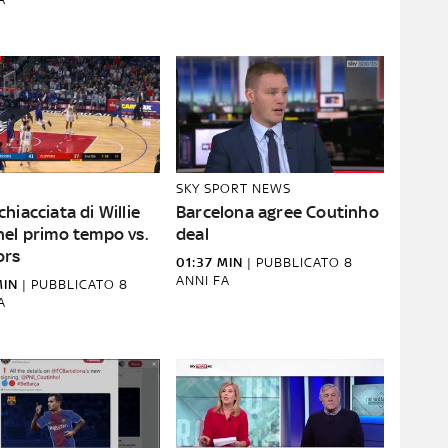
SKY SPORT NEWS
hiacciata di Willie
Barcelona agree Coutinho
nel primo tempo vs.
deal
ors
01:37 MIN
|
PUBBLICATO
8
ANNI FA
MIN
|
PUBBLICATO
8
A