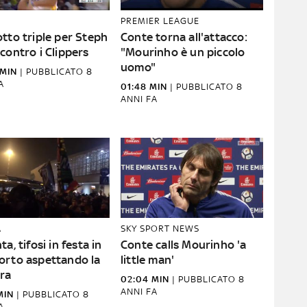
PREMIER LEAGUE
tto triple per Steph
Conte torna all'attacco:
contro i Clippers
"Mourinho è un piccolo
uomo"
 MIN
|
PUBBLICATO
8
A
01:48 MIN
|
PUBBLICATO
8
ANNI FA
A
SKY SPORT NEWS
ta, tifosi in festa in
Conte calls Mourinho 'a
orto aspettando la
little man'
ra
02:04 MIN
|
PUBBLICATO
8
ANNI FA
MIN
|
PUBBLICATO
8
A