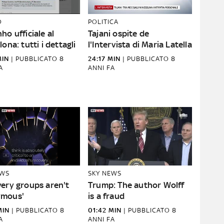
O
POLITICA
ho ufficiale al
Tajani ospite de
lona: tutti i dettagli
l'Intervista di Maria Latella
MIN
|
PUBBLICATO
8
24:17 MIN
|
PUBBLICATO
8
A
ANNI FA
EWS
SKY NEWS
very groups aren't
Trump: The author Wolff
mous'
is a fraud
MIN
|
PUBBLICATO
8
01:42 MIN
|
PUBBLICATO
8
A
ANNI FA