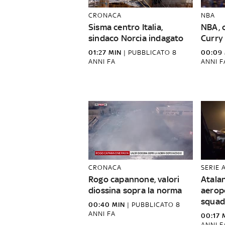
CRONACA
NBA
Sisma centro Italia,
NBA, o
sindaco Norcia indagato
Curry 
01:27 MIN
|
PUBBLICATO
8
00:09
ANNI FA
ANNI F
CRONACA
SERIE 
Rogo capannone, valori
Atalan
diossina sopra la norma
aerop
squad
00:40 MIN
|
PUBBLICATO
8
ANNI FA
00:17 
ANNI F