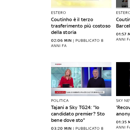
ESTERO
ESTER
Coutinho è il terzo
Coutin
trasferimento più costoso
Barcel
della storia
01:57 
ANNI F
02:06 MIN
|
PUBBLICATO
8
ANNI FA
POLITICA
SKY N
Tajani a Sky TG24: "Io
'Reco
candidato premier? Sto
anony
bene dove sto"
01:35 
ANNI F
03:20 MIN
|
PUBBLICATO
8