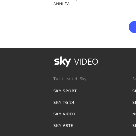
ANNI FA
VIDEO
Tutti i siti di Sky:
Se
SKY SPORT
S
SKY TG 24
S
SKY VIDEO
N
SKY ARTE
S