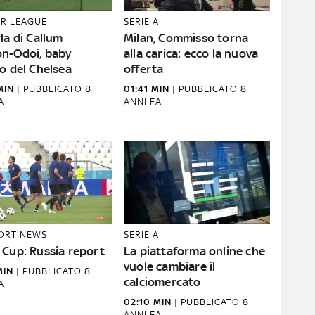
ER LEAGUE
SERIE A
la di Callum
Milan, Commisso torna
n-Odoi, baby
alla carica: ecco la nuova
o del Chelsea
offerta
MIN
|
PUBBLICATO
8
01:41 MIN
|
PUBBLICATO
8
A
ANNI FA
PORT NEWS
SERIE A
 Cup: Russia report
La piattaforma online che
vuole cambiare il
MIN
|
PUBBLICATO
8
calciomercato
A
02:10 MIN
|
PUBBLICATO
8
ANNI FA