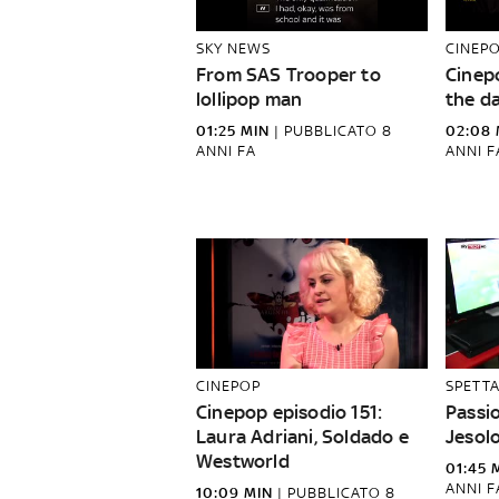
SKY NEWS
CINEP
From SAS Trooper to
Cinep
lollipop man
the d
01:25 MIN
|
PUBBLICATO
8
02:08 
ANNI FA
ANNI F
CINEPOP
SPETT
Cinepop episodio 151:
Passi
Laura Adriani, Soldado e
Jesol
Westworld
01:45 
ANNI F
10:09 MIN
|
PUBBLICATO
8