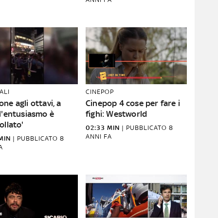
ALI
CINEPOP
ne agli ottavi, a
Cinepop 4 cose per fare i
l'entusiasmo è
fighi: Westworld
ollato'
02:33 MIN
|
PUBBLICATO
8
ANNI FA
MIN
|
PUBBLICATO
8
A