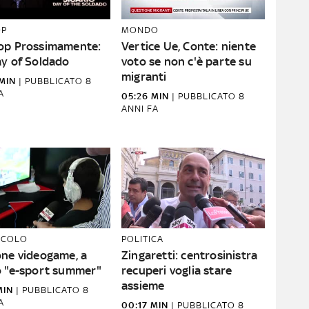
OP
MONDO
op Prossimamente:
Vertice Ue, Conte: niente
ay of Soldado
voto se non c'è parte su
migranti
MIN
|
PUBBLICATO
8
A
05:26 MIN
|
PUBBLICATO
8
ANNI FA
ACOLO
POLITICA
one videogame, a
Zingaretti: centrosinistra
o "e-sport summer"
recuperi voglia stare
assieme
MIN
|
PUBBLICATO
8
A
00:17 MIN
|
PUBBLICATO
8