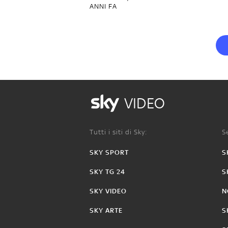
ANNI FA
VIDEO
Tutti i siti di Sky:
Se
SKY SPORT
S
SKY TG 24
S
SKY VIDEO
N
SKY ARTE
S