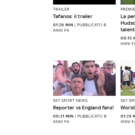
TRAILER
PREMI
Tafanos: il trailer
La per
Hudso
01:26 MIN
|
PUBBLICATO
8
talent
ANNI FA
00:15 
ANNI F
SKY SPORT NEWS
SKY S
Reporter vs England fans!
World
00:21 MIN
|
PUBBLICATO
8
01:29 
ANNI FA
ANNI F