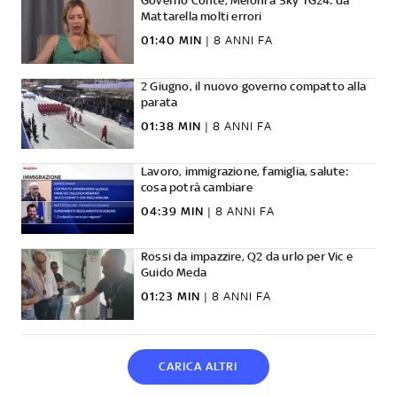
Governo Conte, Meloni a Sky TG24: da
Mattarella molti errori
01:40 MIN
|
8 ANNI FA
2 Giugno, il nuovo governo compatto alla
parata
01:38 MIN
|
8 ANNI FA
Lavoro, immigrazione, famiglia, salute:
cosa potrà cambiare
04:39 MIN
|
8 ANNI FA
Rossi da impazzire, Q2 da urlo per Vic e
Guido Meda
01:23 MIN
|
8 ANNI FA
CARICA ALTRI