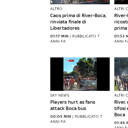
ALTRO
ALTRI 
Caos prima di River-Boca,
River-
rinviata finale di
ricost
Libertadores
prima 
01:17 MIN
|
PUBBLICATO
7
01:53 
ANNI FA
ANNI F
SKY NEWS
ALTRI 
Players hurt as fans
River,
attack Boca bus
tifosi
Boca
00:09 MIN
|
PUBBLICATO
7
ANNI FA
01:46 
ANNI F