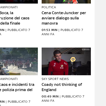
CAMPIONATI
POLITICA
Boca, la
Cena Conte-Juncker per
ruzione del caos
avviare dialogo sulla
della finale
manovra
MIN
|
PUBBLICATO
7
01:53 MIN
|
PUBBLICATO
7
A
ANNI FA
CAMPIONATI
SKY SPORT NEWS
 caos e incidenti tra
Coady not thinking of
 e polizia prima del
England
00:49 MIN
|
PUBBLICATO
7
ANNI FA
MIN
|
PUBBLICATO
7
A