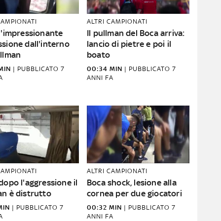
CAMPIONATI
ALTRI CAMPIONATI
l'impressionante
Il pullman del Boca arriva:
sione dall'interno
lancio di pietre e poi il
ullman
boato
MIN
|
PUBBLICATO
7
00:34 MIN
|
PUBBLICATO
7
A
ANNI FA
CAMPIONATI
ALTRI CAMPIONATI
dopo l'aggressione il
Boca shock, lesione alla
n è distrutto
cornea per due giocatori
MIN
|
PUBBLICATO
7
00:32 MIN
|
PUBBLICATO
7
A
ANNI FA