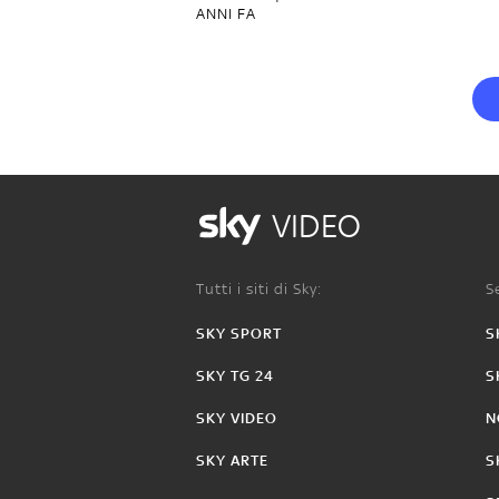
ANNI FA
VIDEO
Tutti i siti di Sky:
Se
SKY SPORT
S
SKY TG 24
S
SKY VIDEO
N
SKY ARTE
S