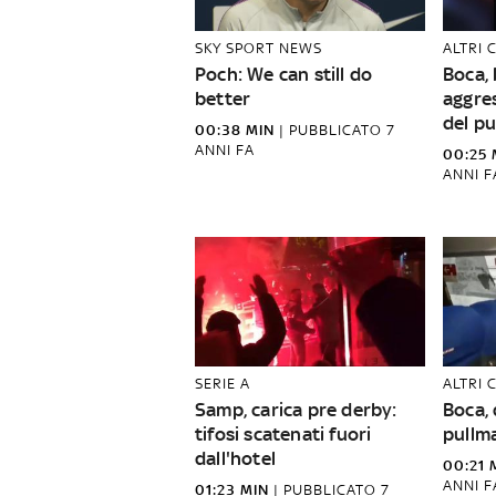
SKY SPORT NEWS
ALTRI 
Poch: We can still do
Boca, 
better
aggres
del p
00:38 MIN
|
PUBBLICATO
7
ANNI FA
00:25 
ANNI F
SERIE A
ALTRI 
Samp, carica pre derby:
Boca, 
tifosi scatenati fuori
pullma
dall'hotel
00:21 
ANNI F
01:23 MIN
|
PUBBLICATO
7