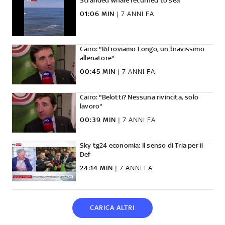
Stranded whale returned to sea
01:06 MIN
|
7 ANNI FA
Cairo: "Ritroviamo Longo, un bravissimo
allenatore"
00:45 MIN
|
7 ANNI FA
Cairo: "Belotti? Nessuna rivincita, solo
lavoro"
00:39 MIN
|
7 ANNI FA
Sky tg24 economia: Il senso di Tria per il
Def
24:14 MIN
|
7 ANNI FA
CARICA ALTRI