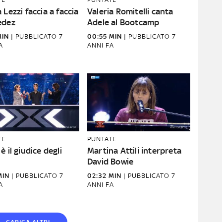
 Lezzi faccia a faccia
Valeria Romitelli canta
edez
Adele al Bootcamp
MIN
|
PUBBLICATO
7
00:55 MIN
|
PUBBLICATO
7
A
ANNI FA
TE
PUNTATE
è il giudice degli
Martina Attili interpreta
David Bowie
MIN
|
PUBBLICATO
7
02:32 MIN
|
PUBBLICATO
7
A
ANNI FA