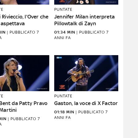
TE
PUNTATE
Rivieccio, l'Over che
Jennifer Milan interpreta
 aspettava
Pillowtalk di Zayn
MIN
|
PUBBLICATO
7
01:34 MIN
|
PUBBLICATO
7
A
ANNI FA
TE
PUNTATE
 Bent da Patty Pravo
Gaston, la voce di X Factor
Martini
01:18 MIN
|
PUBBLICATO
7
ANNI FA
MIN
|
PUBBLICATO
7
A