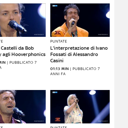
TE
PUNTATE
Castelli da Bob
L'interpretazione di Ivano
y agli Hooverphonics
Fossati di Alessandro
Casini
MIN
|
PUBBLICATO
7
A
01:13 MIN
|
PUBBLICATO
7
ANNI FA
TE
PUNTATE