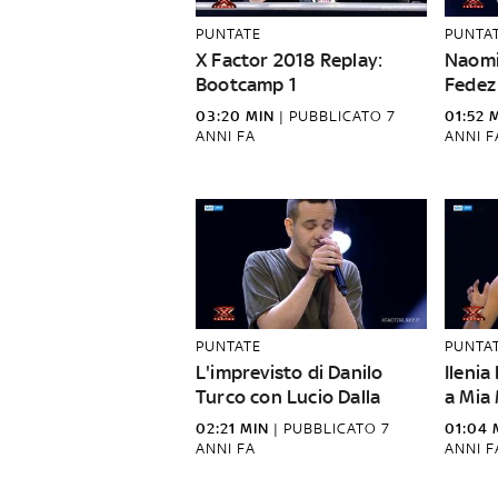
PUNTATE
PUNTA
X Factor 2018 Replay:
Naomi 
Bootcamp 1
Fedez
03:20 MIN
|
PUBBLICATO
7
01:52 
ANNI FA
ANNI F
PUNTATE
PUNTA
L'imprevisto di Danilo
Ilenia
Turco con Lucio Dalla
a Mia 
02:21 MIN
|
PUBBLICATO
7
01:04 
ANNI FA
ANNI F