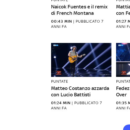
Naicok Fuentes e il remix
Mattia
di French Montana
con F
00:43 MIN
|
PUBBLICATO
7
01:27 
ANNI FA
ANNI F
PUNTATE
PUNTA
Matteo Costanzo azzarda
Fedez 
con Lucio Battisti
Over
01:24 MIN
|
PUBBLICATO
7
01:35 
ANNI FA
ANNI F