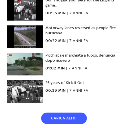
Don't adjust your sets for the England
game...
00:35 MIN
|
7 ANNI FA
Motorway lanes reversed as people flee
hurricane
00:32 MIN
|
7 ANNI FA
Picchiata e marchiata a fuoco, denuncia
dopo ricovero
01:02 MIN
|
7 ANNI FA
25 years of Kick It Out
00:29 MIN
|
7 ANNI FA
CARICA ALTRI