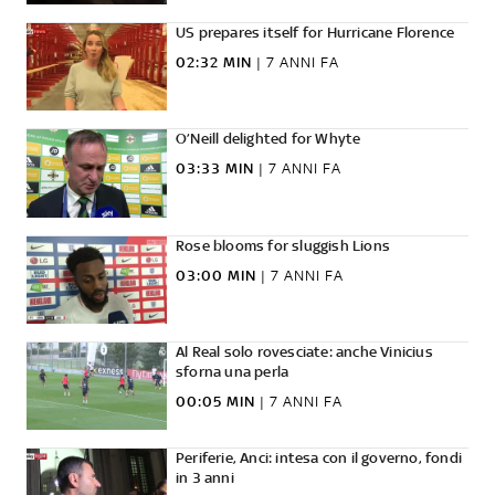
US prepares itself for Hurricane Florence
02:32 MIN
|
7 ANNI FA
O’Neill delighted for Whyte
03:33 MIN
|
7 ANNI FA
Rose blooms for sluggish Lions
03:00 MIN
|
7 ANNI FA
Al Real solo rovesciate: anche Vinicius
sforna una perla
00:05 MIN
|
7 ANNI FA
Periferie, Anci: intesa con il governo, fondi
in 3 anni