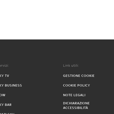
rvizi:
Link utili:
KY TV
GESTIONE COOKIE
KY BUSINESS
COOKIE POLICY
OW
NOTE LEGALI
DICHIARAZIONE
KY BAR
ACCESSIBILITÀ