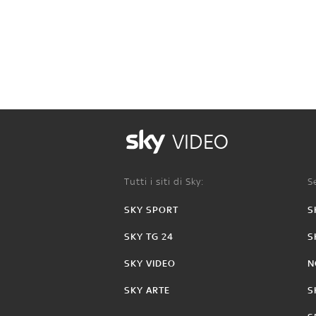
VIDEO
Tutti i siti di Sky:
Se
SKY SPORT
S
SKY TG 24
S
SKY VIDEO
N
SKY ARTE
S