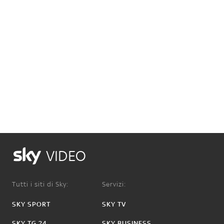
VIDEO
Tutti i siti di Sky:
Servizi:
SKY SPORT
SKY TV
SKY TG 24
SKY BUSINESS