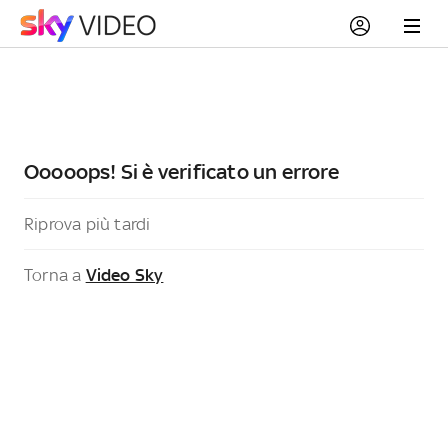
Ooooops! Si è verificato un errore
Riprova più tardi
Torna a
Video Sky