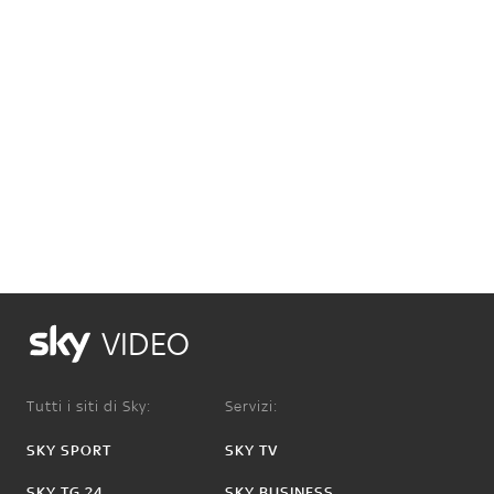
VIDEO
Tutti i siti di Sky:
Servizi:
SKY SPORT
SKY TV
SKY TG 24
SKY BUSINESS