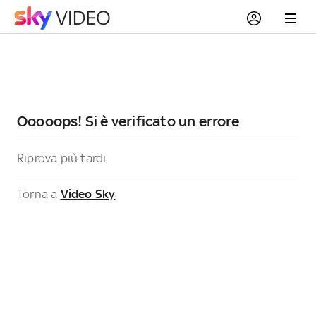
Ooooops! Si è verificato un errore
Riprova più tardi
Torna a
Video Sky