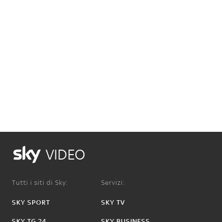
VIDEO
Tutti i siti di Sky:
Servizi:
SKY SPORT
SKY TV
SKY TG 24
SKY BUSINESS