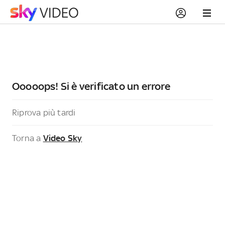
Ooooops! Si è verificato un errore
Riprova più tardi
Torna a
Video Sky