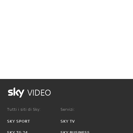
VIDEO
Tutti i siti di Sky:
Servizi:
SKY SPORT
SKY TV
SKY TG 24
SKY BUSINESS