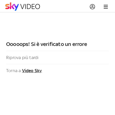
Ooooops! Si è verificato un errore
Riprova più tardi
Torna a
Video Sky