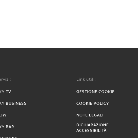
rvizi:
Link utili:
KY TV
GESTIONE COOKIE
KY BUSINESS
COOKIE POLICY
OW
NOTE LEGALI
DICHIARAZIONE
KY BAR
ACCESSIBILITÀ