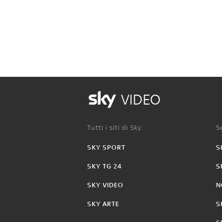
VIDEO
Tutti i siti di Sky:
Se
SKY SPORT
S
SKY TG 24
S
SKY VIDEO
N
SKY ARTE
S