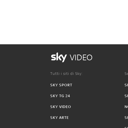
VIDEO
Tutti i siti di Sky:
Se
SKY SPORT
S
SKY TG 24
S
SKY VIDEO
N
SKY ARTE
S