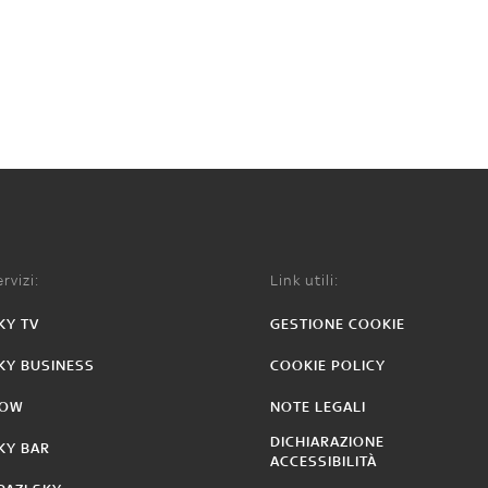
rvizi:
Link utili:
KY TV
GESTIONE COOKIE
KY BUSINESS
COOKIE POLICY
OW
NOTE LEGALI
DICHIARAZIONE
KY BAR
ACCESSIBILITÀ