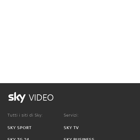
VIDEO
Tutti i siti di Sky:
Servizi:
SKY SPORT
SKY TV
SKY TG 24
SKY BUSINESS