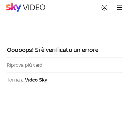
Ooooops! Si è verificato un errore
Riprova più tardi
Torna a
Video Sky