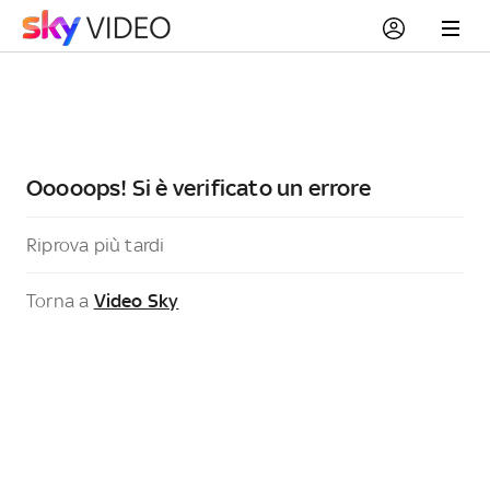
Ooooops! Si è verificato un errore
Riprova più tardi
Torna a
Video Sky