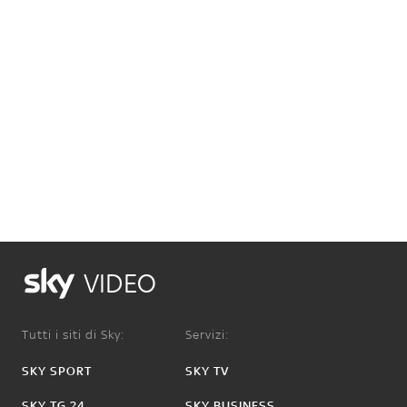
VIDEO
Tutti i siti di Sky:
Servizi:
SKY SPORT
SKY TV
SKY TG 24
SKY BUSINESS