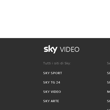
VIDEO
Tutti i siti di Sky:
Se
SKY SPORT
S
SKY TG 24
S
SKY VIDEO
N
SKY ARTE
S