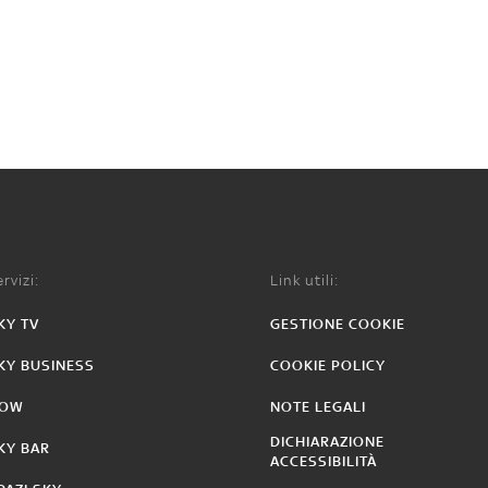
rvizi:
Link utili:
KY TV
GESTIONE COOKIE
KY BUSINESS
COOKIE POLICY
OW
NOTE LEGALI
DICHIARAZIONE
KY BAR
ACCESSIBILITÀ