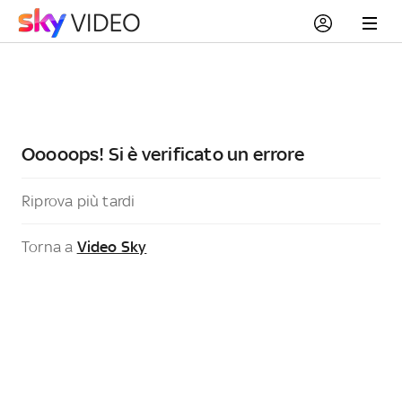
Ooooops! Si è verificato un errore
Riprova più tardi
Torna a
Video Sky