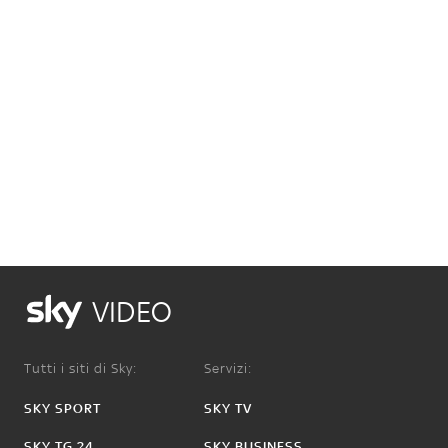
VIDEO
Tutti i siti di Sky:
Servizi:
SKY SPORT
SKY TV
SKY TG 24
SKY BUSINESS