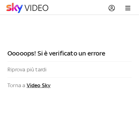
Ooooops! Si è verificato un errore
Riprova più tardi
Torna a
Video Sky