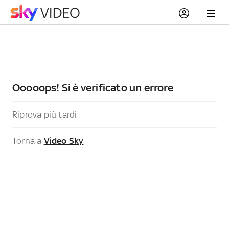
Ooooops! Si è verificato un errore
Riprova più tardi
Torna a
Video Sky