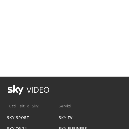
VIDEO
Tutti i siti di Sky:
Servizi:
SKY SPORT
SKY TV
SKY TG 24
SKY BUSINESS