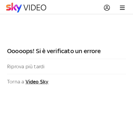
Ooooops! Si è verificato un errore
Riprova più tardi
Torna a
Video Sky