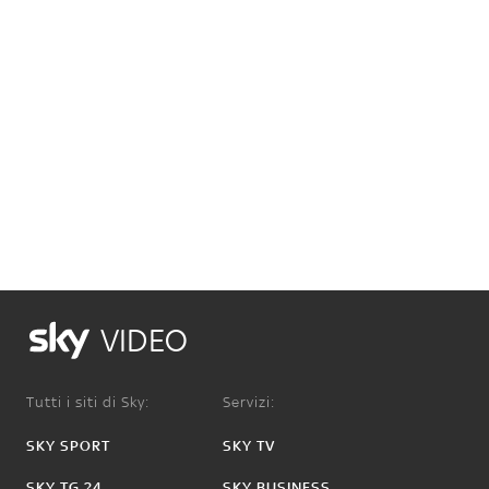
VIDEO
Tutti i siti di Sky:
Servizi:
SKY SPORT
SKY TV
SKY TG 24
SKY BUSINESS