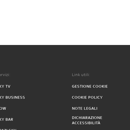
rvizi:
Link utili:
KY TV
GESTIONE COOKIE
KY BUSINESS
COOKIE POLICY
OW
NOTE LEGALI
DICHIARAZIONE
KY BAR
ACCESSIBILITÀ