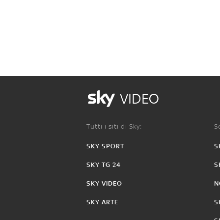
VIDEO
Tutti i siti di Sky:
Se
SKY SPORT
S
SKY TG 24
S
SKY VIDEO
N
SKY ARTE
S