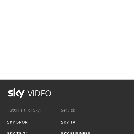
VIDEO
Tutti i siti di Sky:
Servizi:
SKY SPORT
SKY TV
SKY TG 24
SKY BUSINESS