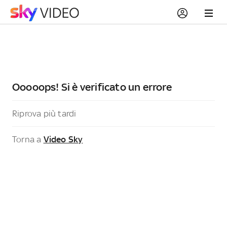
Ooooops! Si è verificato un errore
Riprova più tardi
Torna a
Video Sky