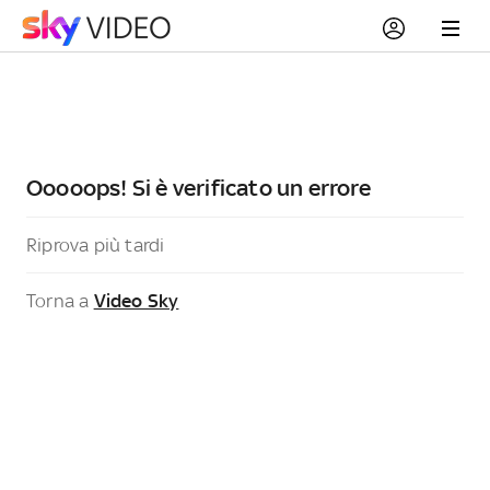
Ooooops! Si è verificato un errore
Riprova più tardi
Torna a
Video Sky