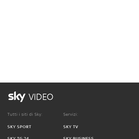
VIDEO
Tutti i siti di Sky:
Servizi:
SKY SPORT
SKY TV
SKY TG 24
SKY BUSINESS