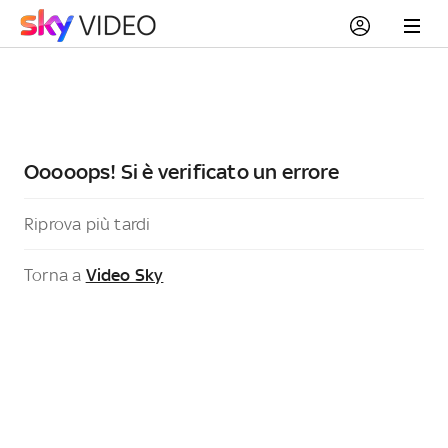
Ooooops! Si è verificato un errore
Riprova più tardi
Torna a
Video Sky