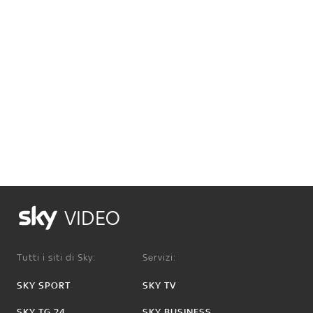
VIDEO
Tutti i siti di Sky:
Servizi:
SKY SPORT
SKY TV
SKY TG 24
SKY BUSINESS