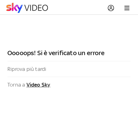
Ooooops! Si è verificato un errore
Riprova più tardi
Torna a
Video Sky