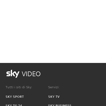
VIDEO
Tutti i siti di Sky:
Servizi:
SKY SPORT
SKY TV
SKY TG 24
SKY BUSINESS