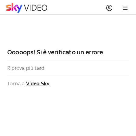
Ooooops! Si è verificato un errore
Riprova più tardi
Torna a
Video Sky