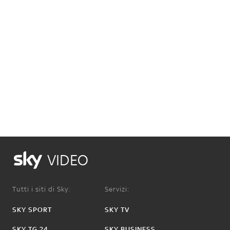
VIDEO
Tutti i siti di Sky:
Servizi:
SKY SPORT
SKY TV
SKY TG 24
SKY BUSINESS