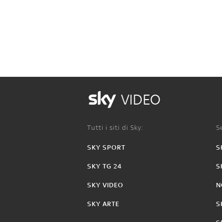
VIDEO
Tutti i siti di Sky:
Se
SKY SPORT
S
SKY TG 24
S
SKY VIDEO
N
SKY ARTE
S