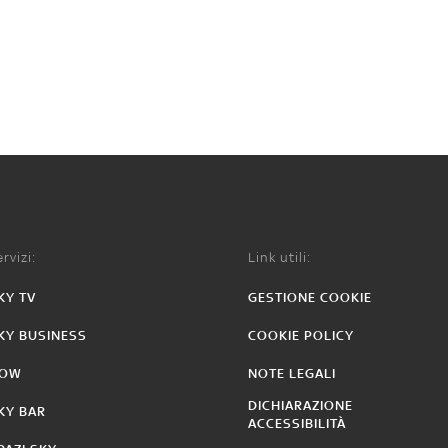
rvizi:
Link utili:
KY TV
GESTIONE COOKIE
KY BUSINESS
COOKIE POLICY
OW
NOTE LEGALI
DICHIARAZIONE
KY BAR
ACCESSIBILITÀ