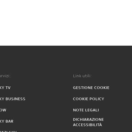
rvizi:
Link utili:
KY TV
GESTIONE COOKIE
KY BUSINESS
COOKIE POLICY
OW
NOTE LEGALI
DICHIARAZIONE
KY BAR
ACCESSIBILITÀ