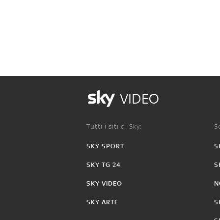
VIDEO
Tutti i siti di Sky:
Se
SKY SPORT
S
SKY TG 24
S
SKY VIDEO
N
SKY ARTE
S