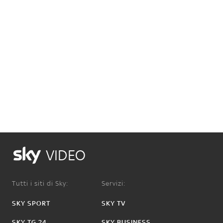
VIDEO
Tutti i siti di Sky:
Servizi:
SKY SPORT
SKY TV
SKY TG 24
SKY BUSINESS