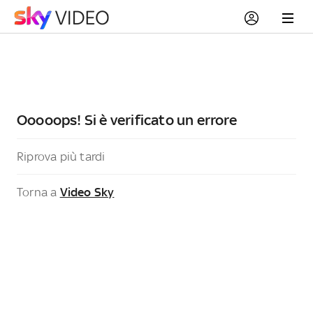
Ooooops! Si è verificato un errore
Riprova più tardi
Torna a
Video Sky