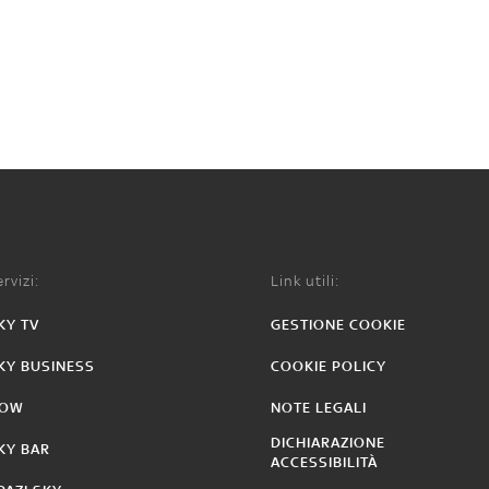
rvizi:
Link utili:
KY TV
GESTIONE COOKIE
KY BUSINESS
COOKIE POLICY
OW
NOTE LEGALI
DICHIARAZIONE
KY BAR
ACCESSIBILITÀ