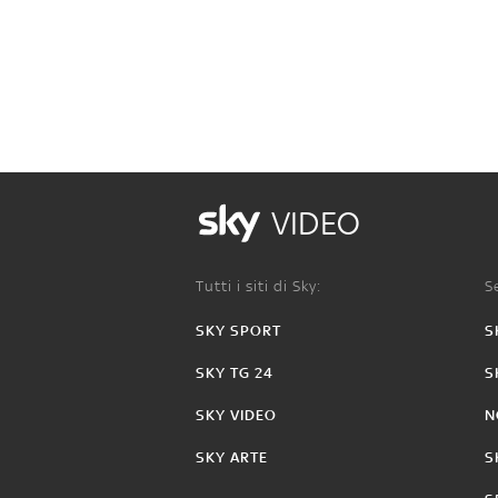
VIDEO
Tutti i siti di Sky:
Se
SKY SPORT
S
SKY TG 24
S
SKY VIDEO
N
SKY ARTE
S