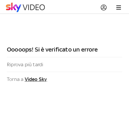
Ooooops! Si è verificato un errore
Riprova più tardi
Torna a
Video Sky