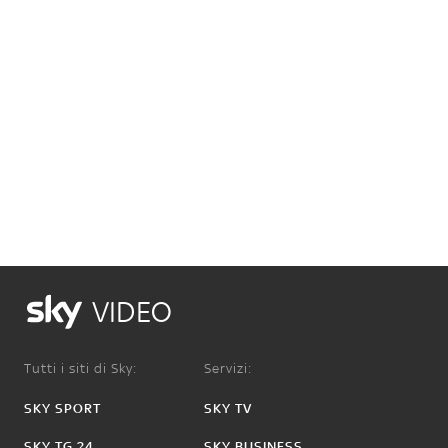
VIDEO
Tutti i siti di Sky:
Servizi:
SKY SPORT
SKY TV
SKY TG 24
SKY BUSINESS