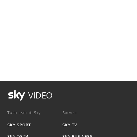
VIDEO
Tutti i siti di Sky:
Servizi:
SKY SPORT
SKY TV
SKY TG 24
SKY BUSINESS