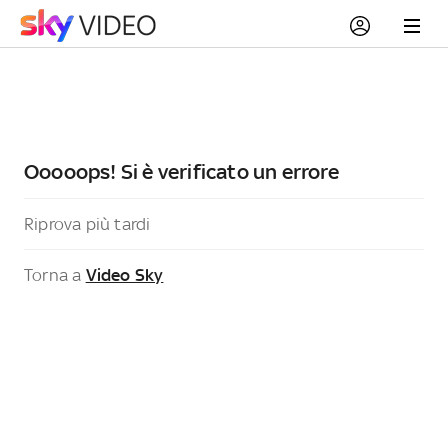
Ooooops! Si è verificato un errore
Riprova più tardi
Torna a
Video Sky