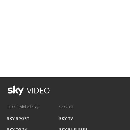
VIDEO
Tutti i siti di Sky:
Servizi:
SKY SPORT
SKY TV
SKY TG 24
SKY BUSINESS