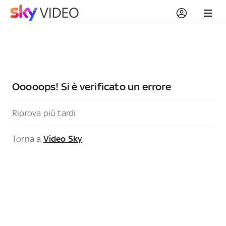
Ooooops! Si è verificato un errore
Riprova più tardi
Torna a
Video Sky