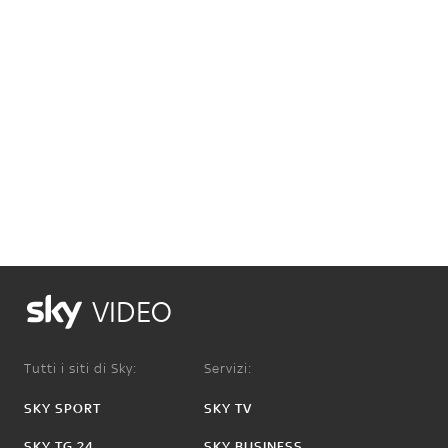
VIDEO
Tutti i siti di Sky:
Servizi:
SKY SPORT
SKY TV
SKY TG 24
SKY BUSINESS