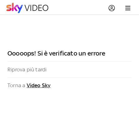
Ooooops! Si è verificato un errore
Riprova più tardi
Torna a
Video Sky