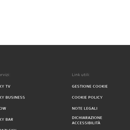
rvizi:
Link utili:
KY TV
GESTIONE COOKIE
KY BUSINESS
COOKIE POLICY
OW
NOTE LEGALI
DICHIARAZIONE
KY BAR
ACCESSIBILITÀ