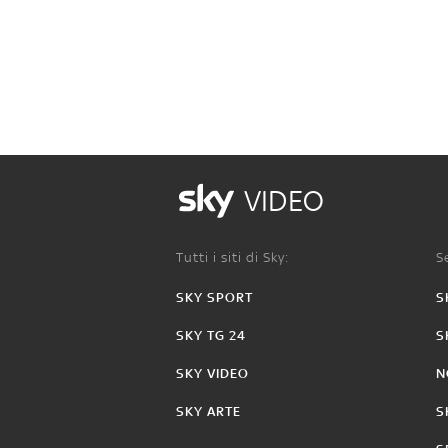
VIDEO
Tutti i siti di Sky:
Se
SKY SPORT
S
SKY TG 24
S
SKY VIDEO
N
SKY ARTE
S