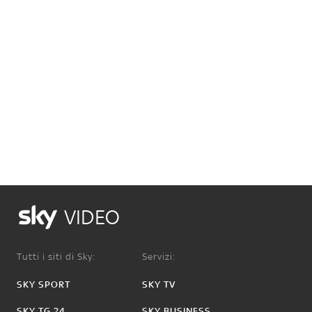
VIDEO
Tutti i siti di Sky:
Servizi:
SKY SPORT
SKY TV
SKY TG 24
SKY BUSINESS