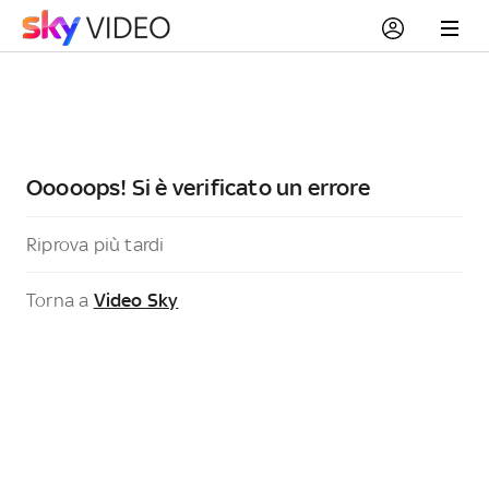
Ooooops! Si è verificato un errore
Riprova più tardi
Torna a
Video Sky