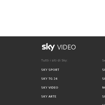
VIDEO
Tutti i siti di Sky:
Se
SKY SPORT
S
SKY TG 24
S
SKY VIDEO
N
SKY ARTE
S