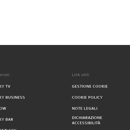
rvizi:
Link utili:
KY TV
GESTIONE COOKIE
KY BUSINESS
COOKIE POLICY
OW
NOTE LEGALI
DICHIARAZIONE
KY BAR
ACCESSIBILITÀ