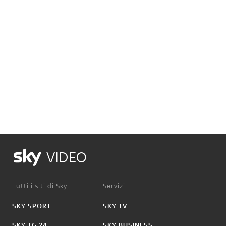
VIDEO
Tutti i siti di Sky:
Servizi:
SKY SPORT
SKY TV
SKY TG 24
SKY BUSINESS