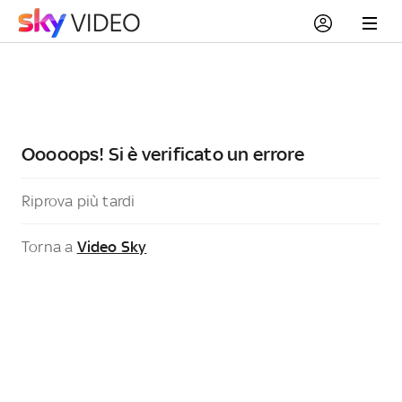
Ooooops! Si è verificato un errore
Riprova più tardi
Torna a
Video Sky