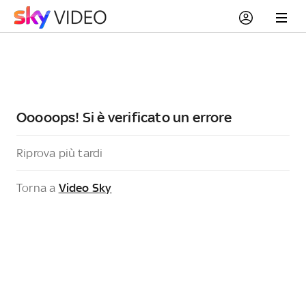
Ooooops! Si è verificato un errore
Riprova più tardi
Torna a
Video Sky