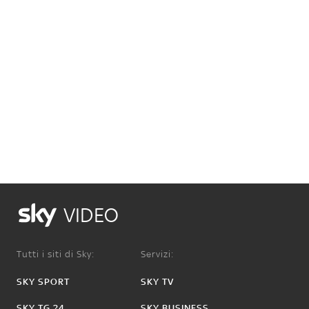
VIDEO
Tutti i siti di Sky:
Servizi:
SKY SPORT
SKY TV
SKY TG 24
SKY BUSINESS