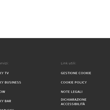
rvizi:
Link utili:
KY TV
GESTIONE COOKIE
KY BUSINESS
COOKIE POLICY
OW
NOTE LEGALI
DICHIARAZIONE
KY BAR
ACCESSIBILITÀ